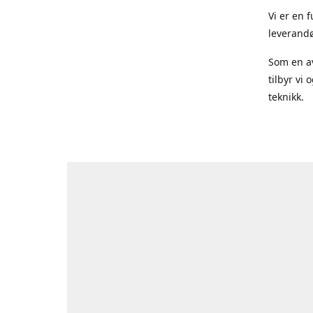
Vi er en 
leverandø
Som en av
tilbyr vi
teknikk.