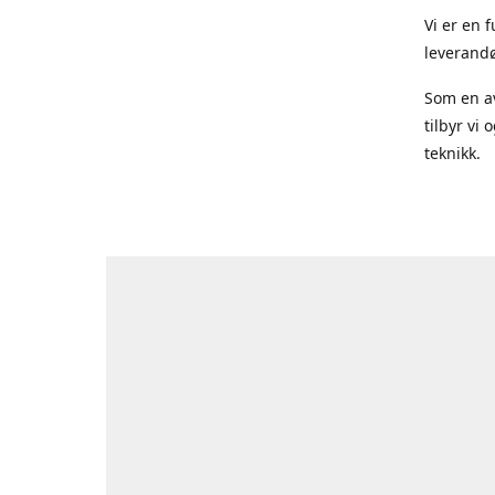
Vi er en 
leverandø
Som en av
tilbyr vi
teknikk.