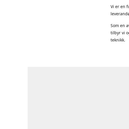
Vi er en 
leverandø
Som en av
tilbyr vi
teknikk.